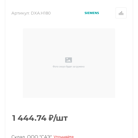
Артикул:
DXA.H180
1 444.74
₽
/шт
Склад, ООО "САЭ"
Уточняйте