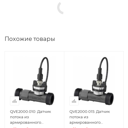
Похожие товары
Товар снят с
Товар снят с
производства
производства
Да
Да
QVE2000.010: Датчик
QVE2000.015: Датчик
потока из
потока из
армированного
армированного
стекловолокном
стекловолокном