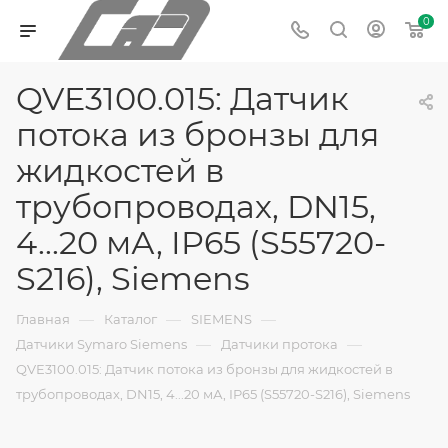
0
QVE3100.015: Датчик
потока из бронзы для
жидкостей в
трубопроводах, DN15,
4...20 мА, IP65 (S55720-
S216), Siemens
—
—
—
Главная
Каталог
SIEMENS
—
—
Датчики Symaro Siemens
Датчики протока
QVE3100.015: Датчик потока из бронзы для жидкостей в
трубопроводах, DN15, 4...20 мА, IP65 (S55720-S216), Siemens