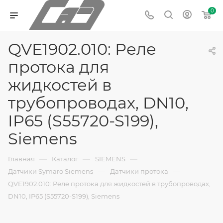
0
QVE1902.010: Реле
протока для
жидкостей в
трубопроводах, DN10,
IP65 (S55720-S199),
Siemens
—
—
—
Главная
Каталог
SIEMENS
—
—
Датчики Symaro Siemens
Датчики протока
QVE1902.010: Реле протока для жидкостей в трубопроводах,
DN10, IP65 (S55720-S199), Siemens