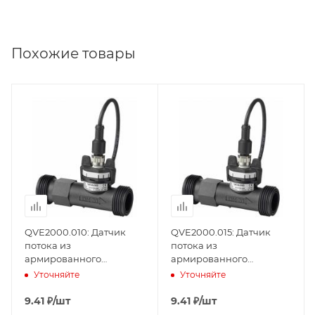
Похожие товары
Товар снят с
Товар снят с
производства
производства
Да
Да
QVE2000.010: Датчик
QVE2000.015: Датчик
потока из
потока из
армированного
армированного
стекловолокном
стекловолокном
Уточняйте
Уточняйте
пластика для жидкостей
пластика для жидкостей
в трубопроводах, DN10,
в трубопроводах, DN15,
9.41
₽
/шт
9.41
₽
/шт
0...10 В, IP65 (S55720-
0...10 В, IP65 (S55720-