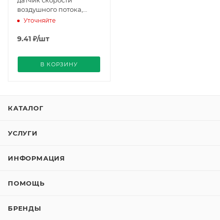
воздушного потока,
AC/DC 24 В
Уточняйте
(BPZ:QVM62.1), Siemens
9.41
₽
/шт
В КОРЗИНУ
КАТАЛОГ
УСЛУГИ
ИНФОРМАЦИЯ
ПОМОЩЬ
БРЕНДЫ