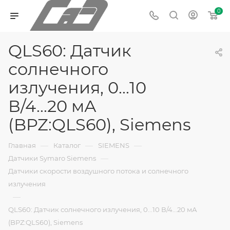
0
QLS60: Датчик
солнечного
излучения, 0...10
В/4...20 мА
(BPZ:QLS60), Siemens
—
—
—
Главная
Каталог
SIEMENS
—
Датчики Symaro Siemens
Датчики скорости воздушного потока и солнечного
излучения
—
QLS60: Датчик солнечного излучения, 0...10 В/4...20 мА
(BPZ:QLS60), Siemens