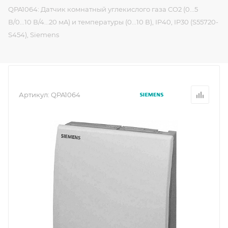
QPA1064: Датчик комнатный углекислого газа CO2 (0...5
В/0...10 В/4...20 мA) и температуры (0...10 В), IP40, IP30 (S55720-
S454), Siemens
Артикул:
QPA1064