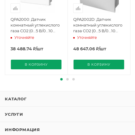
QPA2000: Датчик
QPA2002D: Датчик
комнатный углекислого
комнатный углекислого
газа CO2 (0...5 В/0...10
газа CO2 (0...5 В/0...10
В/4...20 мA), IP30
В/4...20 мA) и летучих
Уточняйте
Уточняйте
(BPZ:QPA2000), Siemens
органических
соединений VOC (0...5
38 488.74
₽
/шт
48 647.06
₽
/шт
В/0...10 В/4...20 мA), IP30
(BPZ:QPA2002D),
В КОРЗИНУ
В КОРЗИНУ
Siemens
КАТАЛОГ
УСЛУГИ
ИНФОРМАЦИЯ