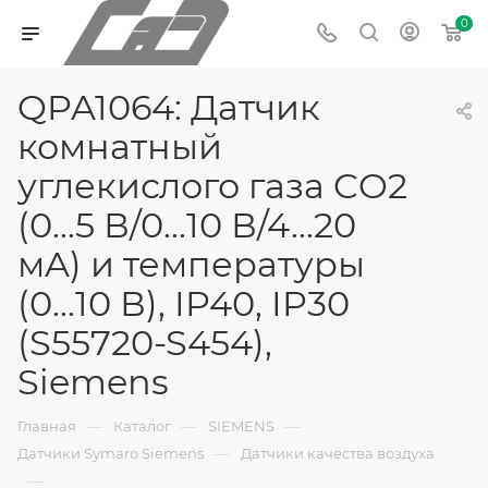
0
QPA1064: Датчик
комнатный
углекислого газа CO2
(0...5 В/0...10 В/4...20
мA) и температуры
(0...10 В), IP40, IP30
(S55720-S454),
Siemens
—
—
—
Главная
Каталог
SIEMENS
—
Датчики Symaro Siemens
Датчики качества воздуха
—