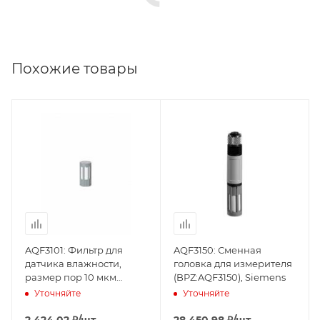
Похожие товары
AQF3101: Фильтр для
AQF3150: Сменная
датчика влажности,
головка для измерителя
размер пор 10 мкм
(BPZ:AQF3150), Siemens
(BPZ:AQF3101), Siemens
Уточняйте
Уточняйте