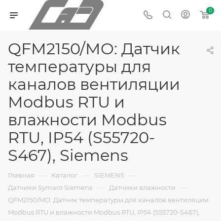
0
QFM2150/MO: Датчик
температуры для
каналов вентиляции
Modbus RTU и
влажности Modbus
RTU, IP54 (S55720-
S467), Siemens
—
—
—
Главная
Каталог
SIEMENS
—
—
Датчики Symaro Siemens
Датчики влажности
QFM2150/MO: Датчик температуры для каналов вентиляции
Modbus RTU и влажности Modbus RTU, IP54 (S55720-S467),