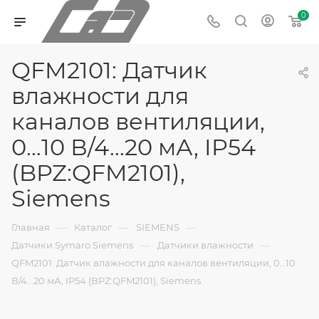
0
QFM2101: Датчик
влажности для
каналов вентиляции,
0…10 В/4...20 мА, IP54
(BPZ:QFM2101),
Siemens
—
—
—
Главная
Каталог
SIEMENS
—
—
Датчики Symaro Siemens
Датчики влажности
QFM2101: Датчик влажности для каналов вентиляции, 0…10
В/4...20 мА, IP54 (BPZ:QFM2101), Siemens