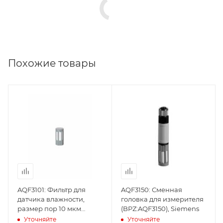
Похожие товары
AQF3101: Фильтр для
AQF3150: Сменная
датчика влажности,
головка для измерителя
размер пор 10 мкм
(BPZ:AQF3150), Siemens
(BPZ:AQF3101), Siemens
Уточняйте
Уточняйте