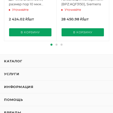
размер пор 10 мкм
(BPZ:AQF3150), Siemens
(BPZ:AQF3101), Siemens
Уточняйте
Уточняйте
2 424.02
₽
/шт
28 450.98
₽
/шт
В КОРЗИНУ
В КОРЗИНУ
КАТАЛОГ
УСЛУГИ
ИНФОРМАЦИЯ
ПОМОЩЬ
БРЕНДЫ