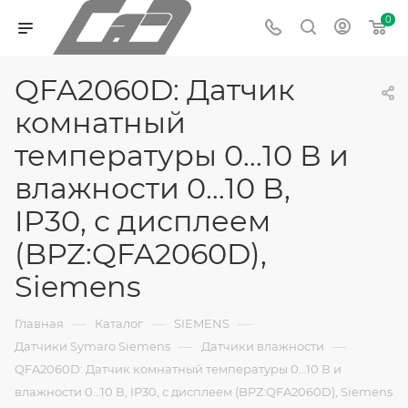
0
QFA2060D: Датчик
комнатный
температуры 0…10 В и
влажности 0…10 В,
IP30, с дисплеем
(BPZ:QFA2060D),
Siemens
—
—
—
Главная
Каталог
SIEMENS
—
—
Датчики Symaro Siemens
Датчики влажности
QFA2060D: Датчик комнатный температуры 0…10 В и
влажности 0…10 В, IP30, с дисплеем (BPZ:QFA2060D), Siemens