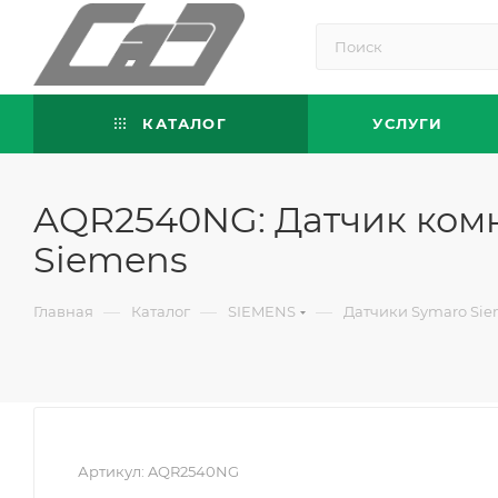
КАТАЛОГ
УСЛУГИ
AQR2540NG: Датчик комн
Siemens
—
—
—
Главная
Каталог
SIEMENS
Датчики Symaro Si
Артикул:
AQR2540NG