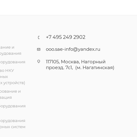
+7 495 249 2902
ание и
ooo.sae-info@yandex.ru
рудования
117105, Москва, Нагорный
борудования
проезд. 7с1, (м. Нагатинская)
во НКУ
тных
 устройств)
рование и
зация
борудования
борудования
рных систем