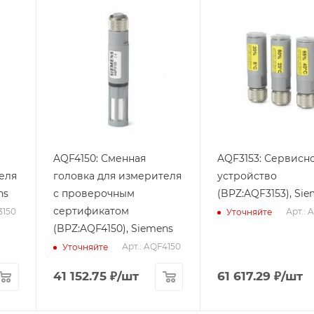
AQF4150: Сменная
AQF3153: Сервисн
еля
головка для измерителя
устройство
ns
с проверочным
(BPZ:AQF3153), Si
сертификатом
3150
Арт.: 
Уточняйте
(BPZ:AQF4150), Siemens
Арт.: AQF4150
Уточняйте
41 152.75
₽
/шт
61 617.29
₽
/шт