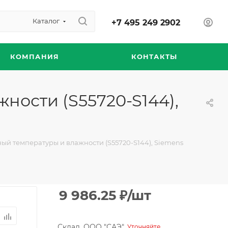
Каталог
+7 495 249 2902
КОМПАНИЯ
КОНТАКТЫ
ности (S55720-S144),
й температуры и влажности (S55720-S144), Siemens
9 986.25
₽
/шт
Склад, ООО "САЭ"
Уточняйте