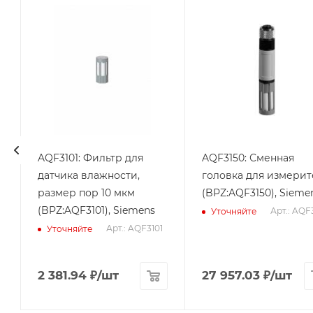
AQF3101: Фильтр для
AQF3150: Сменная
датчика влажности,
головка для измерит
размер пор 10 мкм
(BPZ:AQF3150), Sieme
(BPZ:AQF3101), Siemens
Арт.: AQF
Уточняйте
Арт.: AQF3101
Уточняйте
0
2 381.94
₽
/шт
27 957.03
₽
/шт