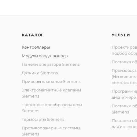
КАТАЛОГ
УСЛУГИ
Контроллеры
Проектиров
подбор обо
Модули ввода-вывода
Поставка о
Панели оператора Siemens
Производст
Датчики Siemens
(Низковоль
Приводы клапанов Siemens
комплектных
Электромагнитные клапаны
Программи
Siemens
диспетчери
Частотные преобразователи
Поставки о
Siemens
Siemens
Термостаты Siemens
Поставка о
для инжене
Противопожарные системы
Siemens