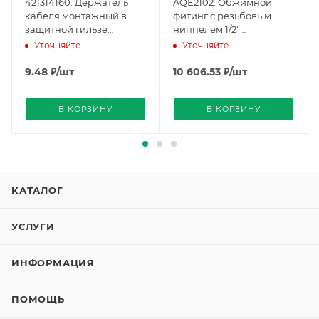
421314160: Держатель
AQE2102: Обжимной
кабеля монтажный в
фитинг с резьбовым
защитной гильзе
ниппелем 1/2"
(BPZ:421314160), Siemens
(BPZ:AQE2102), Siemens
Уточняйте
Уточняйте
9.48
₽
/шт
10 606.53
₽
/шт
В КОРЗИНУ
В КОРЗИНУ
КАТАЛОГ
УСЛУГИ
ИНФОРМАЦИЯ
ПОМОЩЬ