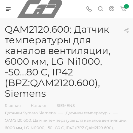
0
QAM2120.600: Датчик
температуры для
каналов вентиляции,
6000 мм, LG-Ni1000,
-50...80 C, IP42
(BPZ:QAM2120.600),
Siemens
—
—
—
Главная
Каталог
SIEMENS
—
—
Датчики Symaro Siemens
Датчики температуры
QAM2120.600: Датчик температуры для каналов вентиляции,
6000 мм, LG-Ni1000, -50...80 C, IP42 (BPZ:QAM2120.600),