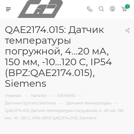
0
QAE2174.015: Датчик
температуры
погружной, 4...20 мА,
150 мм, -10…120 C, IP54
(BPZ:QAE2174.015),
Siemens
—
—
—
Главная
Каталог
SIEMENS
—
—
Датчики Symaro Siemens
Датчики температуры
QAE2174.015: Датчик температуры погружной, 4...20 мА, 150
мм, -10…120 C, IP54 (BPZ:QAE2174.015), Siemens