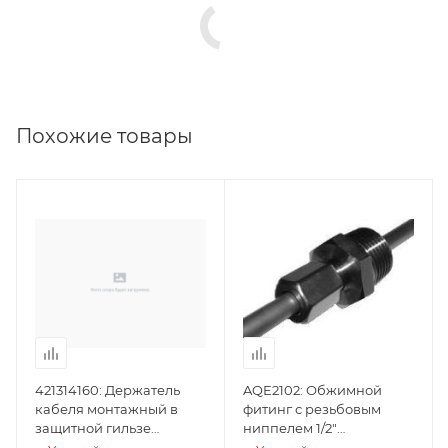
Похожие товары
421314160: Держатель
AQE2102: Обжимной
кабеля монтажный в
фитинг с резьбовым
защитной гильзе
ниппелем 1/2"
(BPZ:421314160), Siemens
(BPZ:AQE2102), Siemens