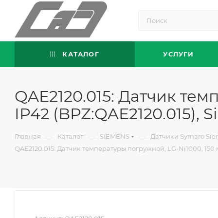
КАТАЛОГ
УСЛУГИ
QAE2120.015: Датчик темпе
IP42 (BPZ:QAE2120.015), 
—
—
—
Главная
Каталог
SIEMENS
Датчики Symaro Si
QAE2120.015: Датчик температуры погружной, LG-Ni1000, 150 мм,