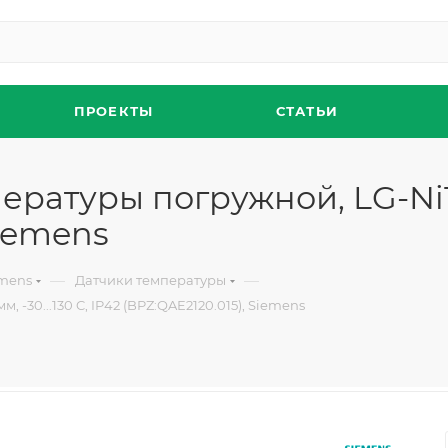
ПРОЕКТЫ
СТАТЬИ
ратуры погружной, LG-Ni100
Siemens
—
—
emens
Датчики температуры
 -30...130 C, IP42 (BPZ:QAE2120.015), Siemens