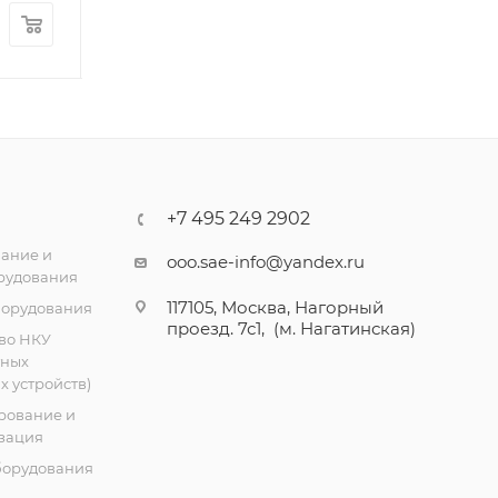
151.74
₽
/шт
42 221.25
₽
/ш
+7 495 249 2902
ание и
ooo.sae-info@yandex.ru
рудования
117105, Москва, Нагорный
борудования
проезд. 7с1, (м. Нагатинская)
во НКУ
тных
 устройств)
рование и
зация
борудования