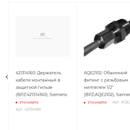
421314160: Держатель
AQE2102: Обжимной
кабеля монтажный в
фитинг с резьбовым
защитной гильзе
ниппелем 1/2"
(BPZ:421314160), Siemens
(BPZ:AQE2102), Sieme
Арт.: AQE
Уточняйте
Уточняйте
Арт.: 421314160