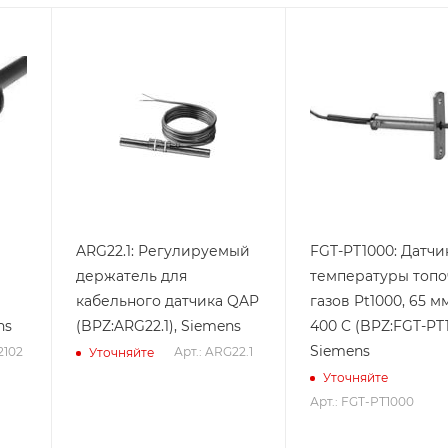
ARG22.1: Регулируемый
FGT-PT1000: Датчи
держатель для
температуры топо
кабельного датчика QAP
газов Pt1000, 65 мм
ns
(BPZ:ARG22.1), Siemens
400 C (BPZ:FGT-PT1
Siemens
2102
Арт.: ARG22.1
Уточняйте
Уточняйте
Арт.: FGT-PT1000