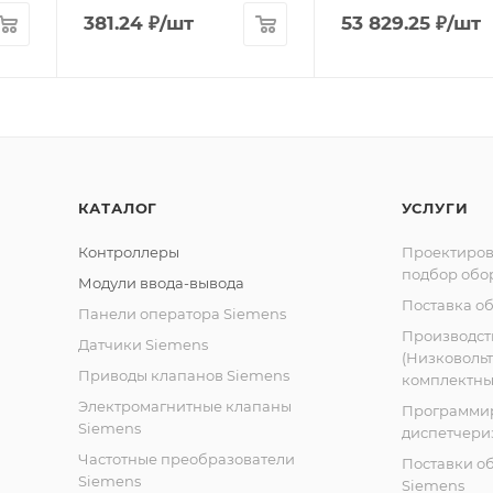
381.24
₽
/шт
53 829.25
₽
/шт
КАТАЛОГ
УСЛУГИ
Контроллеры
Проектиров
подбор обо
Модули ввода-вывода
Поставка о
Панели оператора Siemens
Производст
Датчики Siemens
(Низковоль
Приводы клапанов Siemens
комплектных
Электромагнитные клапаны
Программи
Siemens
диспетчери
Частотные преобразователи
Поставки о
Siemens
Siemens