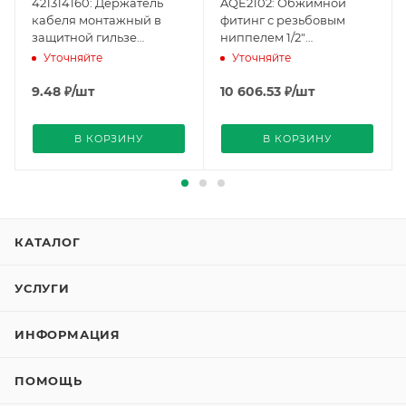
421314160: Держатель
AQE2102: Обжимной
кабеля монтажный в
фитинг с резьбовым
защитной гильзе
ниппелем 1/2"
(BPZ:421314160), Siemens
(BPZ:AQE2102), Siemens
Уточняйте
Уточняйте
9.48
₽
/шт
10 606.53
₽
/шт
В КОРЗИНУ
В КОРЗИНУ
КАТАЛОГ
УСЛУГИ
ИНФОРМАЦИЯ
ПОМОЩЬ