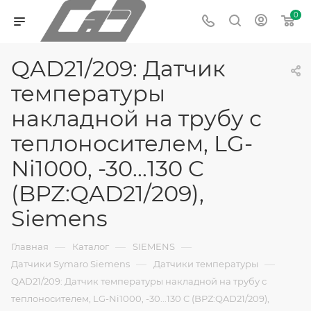
0
QAD21/209: Датчик
температуры
накладной на трубу с
теплоносителем, LG-
Ni1000, -30...130 C
(BPZ:QAD21/209),
Siemens
—
—
—
Главная
Каталог
SIEMENS
—
—
Датчики Symaro Siemens
Датчики температуры
QAD21/209: Датчик температуры накладной на трубу с
теплоносителем, LG-Ni1000, -30...130 C (BPZ:QAD21/209),