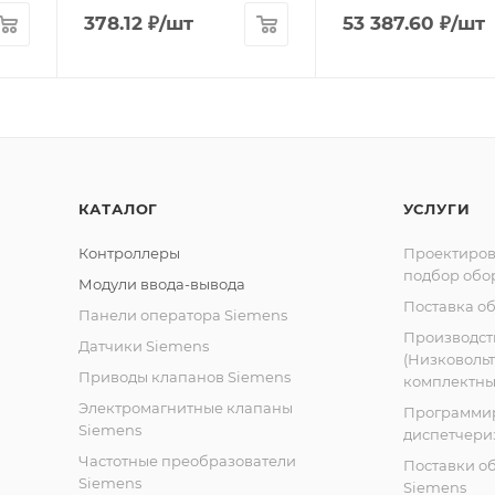
378.12
₽
/шт
53 387.60
₽
/шт
КАТАЛОГ
УСЛУГИ
Контроллеры
Проектиров
подбор обо
Модули ввода-вывода
Поставка о
Панели оператора Siemens
Производст
Датчики Siemens
(Низковоль
Приводы клапанов Siemens
комплектных
Электромагнитные клапаны
Программи
Siemens
диспетчери
Частотные преобразователи
Поставки о
Siemens
Siemens