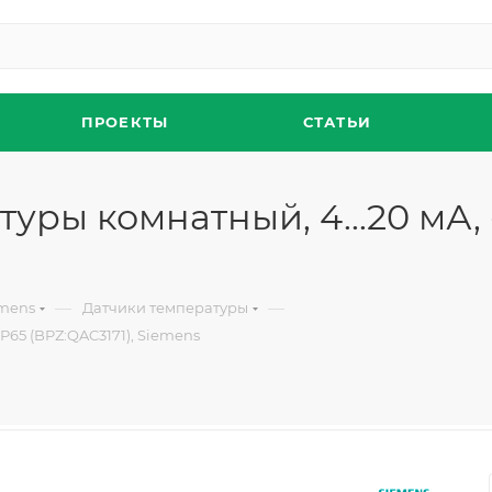
ПРОЕКТЫ
СТАТЬИ
уры комнатный, 4...20 мА, 
—
—
emens
Датчики температуры
IP65 (BPZ:QAC3171), Siemens