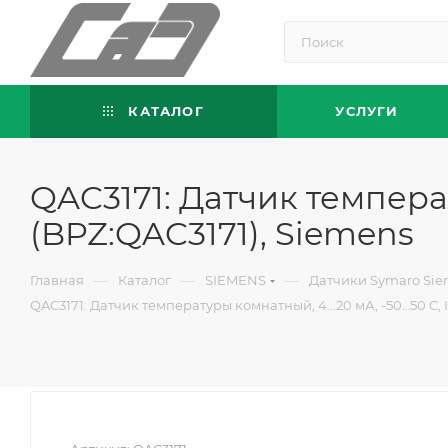
КАТАЛОГ
УСЛУГИ
QAC3171: Датчик температ
(BPZ:QAC3171), Siemens
—
—
—
Главная
Каталог
SIEMENS
Датчики Symaro Si
QAC3171: Датчик температуры комнатный, 4...20 мА, -50…50 C, 