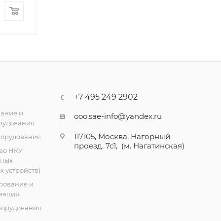
150.49
₽
/шт
41 874.84
₽
/
+7 495 249 2902
ание и
ooo.sae-info@yandex.ru
рудования
117105, Москва, Нагорный
борудования
проезд. 7с1, (м. Нагатинская)
во НКУ
тных
 устройств)
рование и
зация
борудования