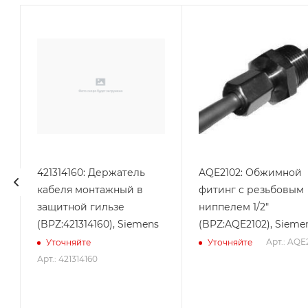
421314160: Держатель
AQE2102: Обжимной
кабеля монтажный в
фитинг с резьбовым
защитной гильзе
ниппелем 1/2"
(BPZ:421314160), Siemens
(BPZ:AQE2102), Sieme
Арт.: AQE
Уточняйте
Уточняйте
Арт.: 421314160