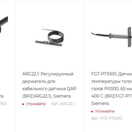
ARG22.1: Регулируемый
FGT-PT1000: Датчи
держатель для
температуры топо
кабельного датчика QAP
газов Pt1000, 65 мм
ns
(BPZ:ARG22.1), Siemens
400 C (BPZ:FGT-PT1
Siemens
2102
Арт.: ARG22.1
Уточняйте
Уточняйте
Арт.: FGT-PT1000