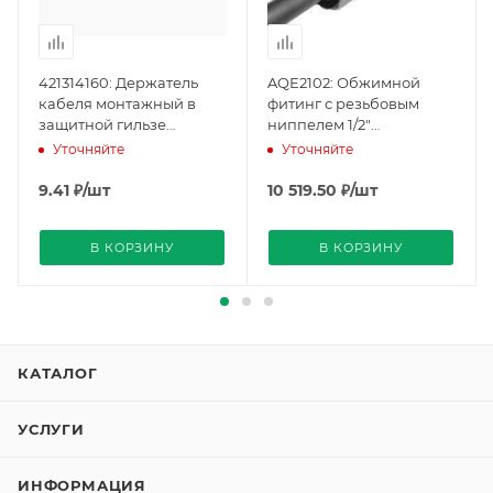
421314160: Держатель
AQE2102: Обжимной
кабеля монтажный в
фитинг с резьбовым
защитной гильзе
ниппелем 1/2"
(BPZ:421314160), Siemens
(BPZ:AQE2102), Siemens
Уточняйте
Уточняйте
9.41
₽
/шт
10 519.50
₽
/шт
В КОРЗИНУ
В КОРЗИНУ
КАТАЛОГ
УСЛУГИ
ИНФОРМАЦИЯ