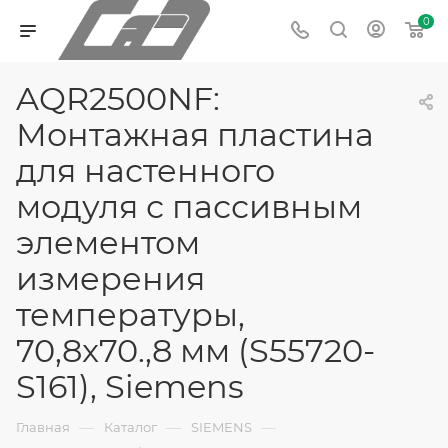
0
AQR2500NF:
Монтажная пластина
для настенного
модуля с пассивным
элементом
измерения
температуры,
70,8x70.,8 мм (S55720-
S161), Siemens
—
—
—
Главная
Каталог
SIEMENS