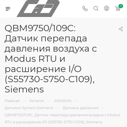
0
QBM9750/109C:
Датчик перепада
давления воздуха с
Modus RTU и
расширение I/O
(S55730-S750-C109),
Siemens
—
—
—
Главная
Каталог
SIEMENS
—
—
Датчики Symaro Siemens
Датчики давления
QBM9750/109C: Датчик перепада давления воздуха с Modus
RTU и расширение I/O (S55730-S750-C109), Siemens