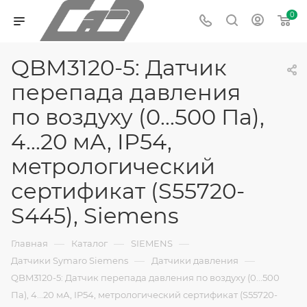
0
QBM3120-5: Датчик
перепада давления
по воздуху (0...500 Па),
4...20 мА, IP54,
метрологический
сертификат (S55720-
S445), Siemens
—
—
—
Главная
Каталог
SIEMENS
—
—
Датчики Symaro Siemens
Датчики давления
QBM3120-5: Датчик перепада давления по воздуху (0...500
Па), 4...20 мА, IP54, метрологический сертификат (S55720-