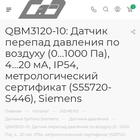
0
QBM3120-10: Датчик
перепад давления по
воздуху (0...1000 Па),
4...20 мА, IP54,
метрологический
сертификат (S55720-
S446), Siemens
—
—
—
Главная
Каталог
SIEMENS
—
—
Датчики Symaro Siemens
Датчики давления
QBM3120-10: Датчик перепад давления по воздуху (0...1000
Па), 4...20 мА, IP54, метрологический сертификат (S55720-