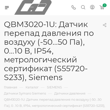
0
QBM3020-1U: Датчик
перепад давления по
воздуху (-50…50 Па),
0…10 В, IP54,
метрологический
сертификат (S55720-
S233), Siemens
—
—
—
Главная
Каталог
SIEMENS
—
—
Датчики Symaro Siemens
Датчики давления
QBM3020-1U: Датчик перепад давления по воздуху (-50…50
Па), 0…10 В, IP54, метрологический сертификат (S55720-S233),