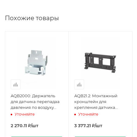
Похожие товары
AQB2000: Держатель
AQB21.2: Монтажный
для датчика перепадаа
кронштейн для
давления по воздуху
крепления датчика
серии qbm
перепадаа давления по
Уточняйте
Уточняйте
(BPZ:AQB2000), Siemens
воздуху серии QBM на
DIN рейку (BPZ:AQB21.2),
2 270.11
₽
/шт
3 377.21
₽
/шт
Siemens