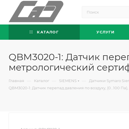
КАТАЛОГ
УСЛУГИ
QBM3020-1: Датчик перепа
метрологический сертифи
—
—
—
Главная
Каталог
SIEMENS
Датчики Symaro Si
QBM3020-1: Датчик перепад давления по воздуху, (0…100 Па), 