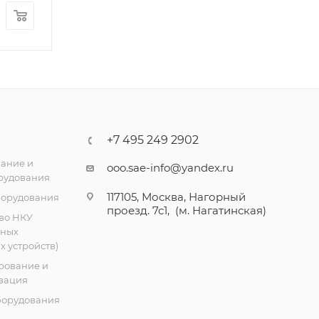
98 668
₽
/шт
98 668
₽
/шт
+7 495 249 2902
ание и
ooo.sae-info@yandex.ru
рудования
117105, Москва, Нагорный
борудования
проезд. 7с1, (м. Нагатинская)
во НКУ
тных
 устройств)
рование и
зация
борудования