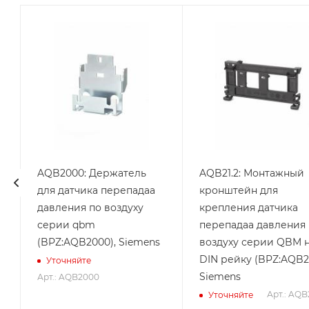
AQB2000: Держатель
AQB21.2: Монтажный
и
для датчика перепадаа
кронштейн для
давления по воздуху
крепления датчика
серии qbm
перепадаа давления 
(BPZ:AQB2000), Siemens
воздуху серии QBM 
DIN рейку (BPZ:AQB21
Уточняйте
Siemens
Арт.: AQB2000
Арт.: AQB
Уточняйте