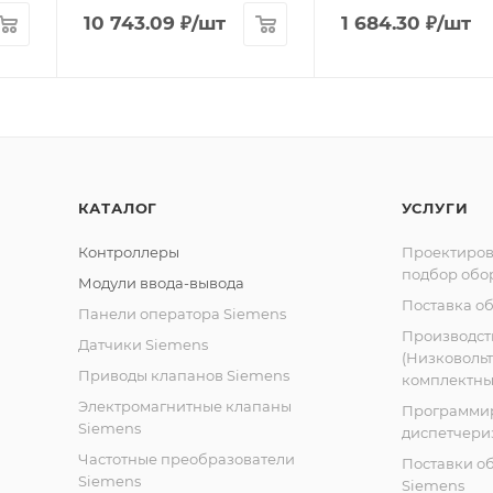
10 743.09
₽
/шт
1 684.30
₽
/шт
КАТАЛОГ
УСЛУГИ
Контроллеры
Проектиров
подбор обо
Модули ввода-вывода
Поставка о
Панели оператора Siemens
Производст
Датчики Siemens
(Низковоль
Приводы клапанов Siemens
комплектных
Электромагнитные клапаны
Программи
Siemens
диспетчери
Частотные преобразователи
Поставки о
Siemens
Siemens