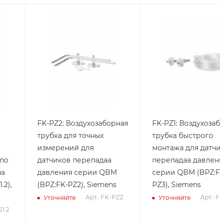
FK-PZ2: Воздухозаборная
FK-PZ1: Воздухоза
трубка для точных
трубка быстрого
измерений для
монтажа для датч
по
датчиков перепадаа
перепадаа давлен
на
давления серии QBM
серии QBM (BPZ:F
.2),
(BPZ:FK-PZ2), Siemens
PZ3), Siemens
Арт.: FK-PZ2
Арт.: 
Уточняйте
Уточняйте
21.2