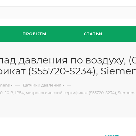
ПРОЕКТЫ
СТАТЬИ
д давления по воздуху, (0…
кат (S55720-S234), Sieme
—
—
emens
Датчики давления
0…10 В, IP54, метрологический сертификат (S55720-S234), Siemens