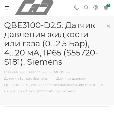
0
QBE3100-D2.5: Датчик
давления жидкости
или газа (0…2.5 Бар),
4...20 мА, IP65 (S55720-
S181), Siemens
—
—
—
Главная
Каталог
SIEMENS
—
—
Датчики Symaro Siemens
Датчики давления
QBE3100-D2.5: Датчик давления жидкости или газа (0…2.5
Бар), 4...20 мА, IP65 (S55720-S181), Siemens