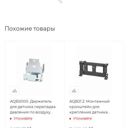
Похожие товары
AQB2000: Держатель
AQB21.2: Монтажный
для датчика перепадаа
кронштейн для
давления по воздуху
крепления датчика
серии qbm
перепадаа давления по
Уточняйте
Уточняйте
(BPZ:AQB2000), Siemens
воздуху серии QBM на