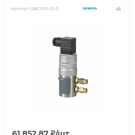
Артикул:
QBE3100-D2.5
61 852.87
₽
/шт