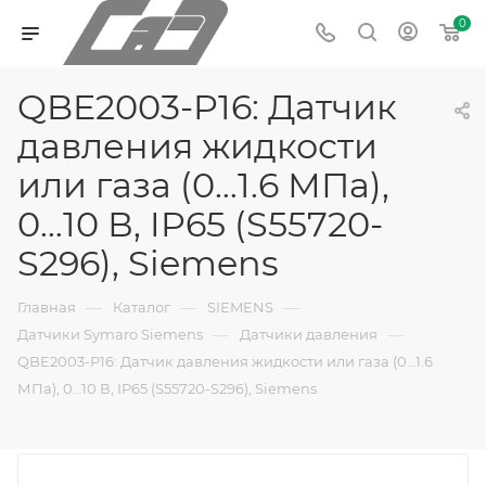
0
QBE2003-P16: Датчик
давления жидкости
или газа (0…1.6 МПа),
0…10 В, IP65 (S55720-
S296), Siemens
—
—
—
Главная
Каталог
SIEMENS
—
—
Датчики Symaro Siemens
Датчики давления
QBE2003-P16: Датчик давления жидкости или газа (0…1.6
МПа), 0…10 В, IP65 (S55720-S296), Siemens