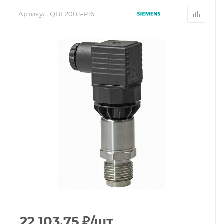
Артикул:
QBE2003-P16
22 103.75
₽
/шт