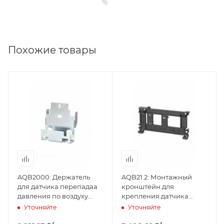
Похожие товары
AQB2000: Держатель
AQB21.2: Монтажный
для датчика перепадаа
кронштейн для
давления по воздуху
крепления датчика
серии qbm
перепадаа давления по
Уточняйте
Уточняйте
(BPZ:AQB2000), Siemens
воздуху серии QBM на